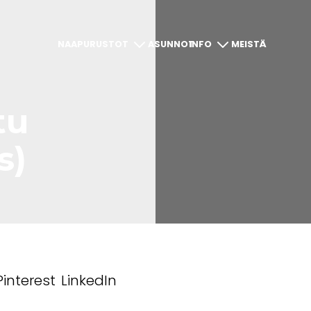
NAAPURUSTOT
ASUNNOT
INFO
MEISTÄ
tu
s)
Pinterest
LinkedIn