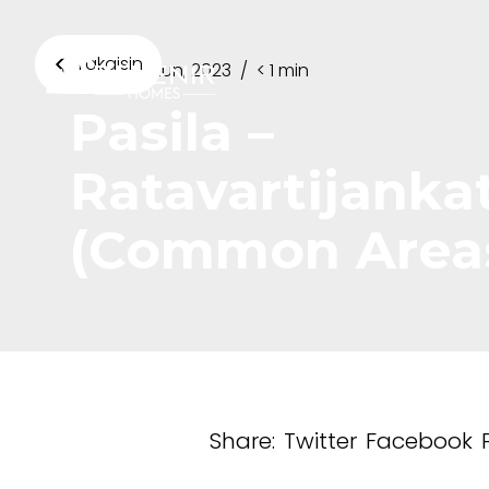
Takaisin
17 tammikuun, 2023
/
< 1 min
Pasila –
Ratavartijanka
(Common Area
Share:
Twitter
Facebook