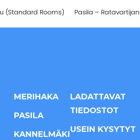
atu (Standard Rooms)
Pasila – Ratavartij
MERIHAKA
LADATTAVAT
TIEDOSTOT
PASILA
USEIN KYSYTYT
KANNELMÄKI