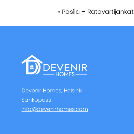
«
Pasila – Ratavartijank
Devenir Homes, Helsinki
Sähköposti
info@devenirhomes.com